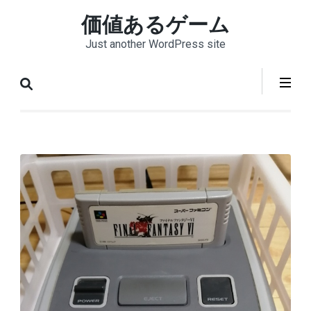
コ
価値あるゲーム
ン
Just another WordPress site
テ
ン
ツ
へ
ス
キ
ッ
プ
(Enter
を
押
す)