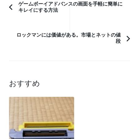
投
ゲームボーイアドバンスの画面を手軽に簡単に
キレイにする方法
前
稿
の
ナ
記
ビ
ロックマンには価値がある。市場とネットの値
事:
ゲ
段
ー
シ
ョ
ン
おすすめ